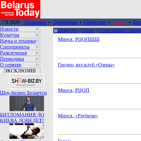
7 8 2026
Политика
•
Экономика
•
Общество
•
Спорт
•
Пр
Новости
Новости
›
Спорт
›
Спортивные соору
Культура
Минск, РЦОПШШ
Наука и техника
Спецпроекты
Развлечения
Периодика
О сервере
Гродно, яхт-клуб «Озеры»
ЭКСКЛЮЗИВ
Минск, РЦОП
Шоу-бизнес Беларуси
БИТЛОМАНИЯ ДО
Минск, «Раубичи»
КИЕВА ДОВЕДЕТ!