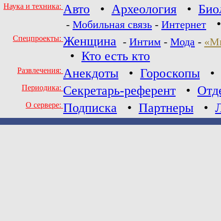
Наука и техника:
Авто
•
Археология
•
Био
-
Мобильная связь
-
Интернет
Спецпроекты:
Женщина
-
Интим
-
Мода
-
«М
•
Кто есть кто
Развлечения:
Анекдоты
•
Гороскопы
Периодика:
Секретарь-референт
•
Отд
О сервере:
Подписка
•
Партнеры
•