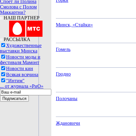
Горки
Споет ли Полина
Смолова с Полом
Маккартни?
НАШ ПАРТНЕР
Минск, «Стайки»
РАССЫЛКА
Художественные
Гомель
выставки Минска
Новости моды и
фестиваля Мамонт
Новости кин
Гродно
Всякая всячина
"Интим"
... от журнала «РиО»
Полочаны
Ждановичи