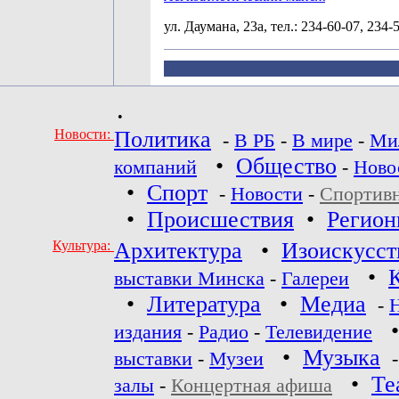
ул. Даумана, 23а, тел.: 234-60-07, 234-
•
Новости:
Политика
-
В РБ
-
В мире
-
Ми
•
Общество
компаний
-
Ново
•
Спорт
-
Новости
-
Спортив
•
Происшествия
•
Регио
Культура:
Архитектура
•
Изоискусст
•
выставки Минска
-
Галереи
•
Литература
•
Медиа
-
издания
-
Радио
-
Телевидение
•
Музыка
выставки
-
Музеи
•
Те
залы
-
Концертная афиша