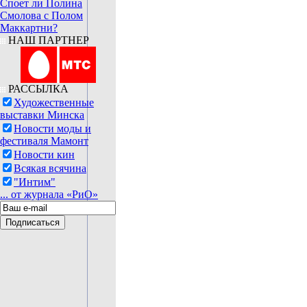
Споет ли Полина
Смолова с Полом
Маккартни?
НАШ ПАРТНЕР
РАССЫЛКА
Художественные
выставки Минска
Новости моды и
фестиваля Мамонт
Новости кин
Всякая всячина
"Интим"
... от журнала «РиО»