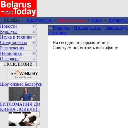
6 8 2026
Архитектура
•
Изоискусство
•
Кино
•
Литерату
Новости
Культура
›
Изоискусство
›
Афиша худ
Культура
выставок
Наука и техника
Спецпроекты
На сегодня информации нет!
Советуем посмотреть всю афишу
Развлечения
Периодика
О сервере
ЭКСКЛЮЗИВ
Шоу-бизнес Беларуси
БИТЛОМАНИЯ ДО
КИЕВА ДОВЕДЕТ!