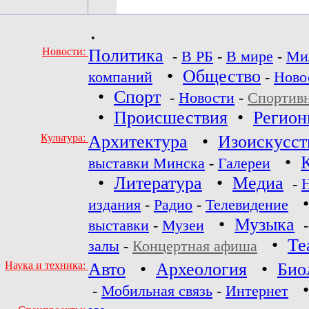
•
Новости:
Политика
-
В РБ
-
В мире
-
Ми
•
Общество
компаний
-
Ново
•
Спорт
-
Новости
-
Спортив
•
Происшествия
•
Регио
Культура:
Архитектура
•
Изоискусст
•
выставки Минска
-
Галереи
•
Литература
•
Медиа
-
издания
-
Радио
-
Телевидение
•
Музыка
выставки
-
Музеи
•
Те
залы
-
Концертная афиша
Наука и техника:
Авто
•
Археология
•
Био
-
Мобильная связь
-
Интернет