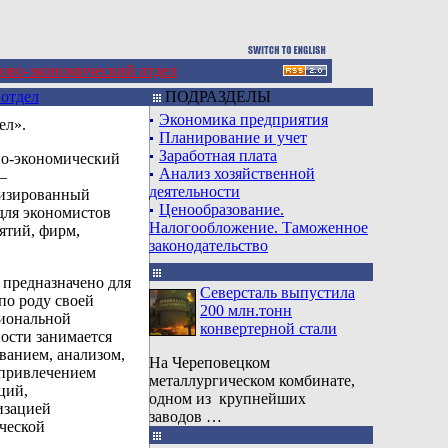
ово-экономический отдел
отдел
ПОДРАЗДЕЛЫ
Экономика предприятия
ел».
Планирование и учет
Заработная плата
о-экономический
Анализ хозяйственной
—
деятельности
изированный
Ценообразование.
для экономистов
Налогообложение. Таможенное
ятий, фирм,
законодательство
 предназначено для
Северсталь выпустила
 по роду своей
200 млн.тонн
иональной
конвертерной стали
ности занимается
ванием, анализом,
На Череповецком
 привлечением
металлургическом комбинате,
ций,
одном из крупнейших
изацией
заводов …
ческой