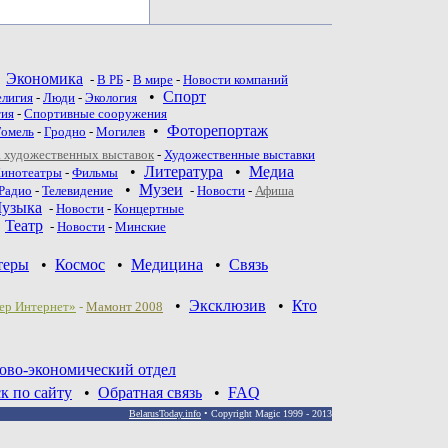
•
Экономика
-
В РБ
-
В мире
-
Новости компаний
•
Спорт
елигия
-
Люди
-
Экология
тия
-
Спортивные сооружения
•
Фоторепортаж
Гомель
-
Гродно
-
Могилев
 художественных выставок
-
Художественные выставки
•
Литература
•
Медиа
инотеатры
-
Фильмы
•
Музеи
Радио
-
Телевидение
-
Новости
-
Афиша
узыка
-
Новости
-
Концертные
•
Театр
-
Новoсти
-
Минские
теры
•
Космос
•
Медицина
•
Связь
•
Эксклюзив
•
Кто
ер Интернет»
-
Мамонт 2008
ово-экономический отдел
к по сайту
•
Обратная связь
•
FAQ
BelarusToday.info
• Copyright Magic 1999 - 2013