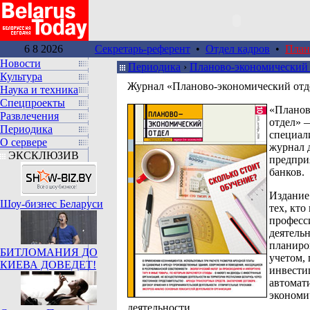
6 8 2026
Секретарь-референт
•
Отдел кадров
•
План
Новости
Периодика
›
Планово-экономический 
Культура
Журнал «Планово-экономический отд
Наука и техника
Спецпроекты
«Планов
Развлечения
отдел» 
Периодика
специал
О сервере
журнал 
ЭКСКЛЮЗИВ
предпри
банков.
Издание
Шоу-бизнес Беларуси
тех, кто
професс
деятель
планиро
БИТЛОМАНИЯ ДО
учетом,
КИЕВА ДОВЕДЕТ!
инвести
автомат
экономи
деятельности.