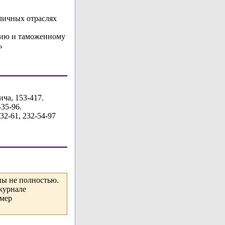
личных отраслях
нию и таможенному
ь
ича, 153-417.
-35-96.
-32-61, 232-54-97
ны не полностью.
журнале
омер