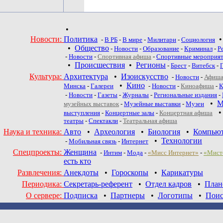
•
Новости:
Политика
-
В РБ
-
В мире
-
Милитари
-
Социология
•
Общество
-
Новости
-
Образование
-
Криминал
-
Р
-
Новости
-
Спортивная афиша
-
Спортивные мероприя
•
Происшествия
•
Регионы
-
Брест
-
Витебск
-
Культура:
Архитектура
•
Изоискусство
-
Новости
-
Афиша
•
Кино
Минска
-
Галереи
-
Новости
-
Киноафиша
-
К
-
Новости
-
Газеты
-
Журналы
-
Региональные издания
-
•
М
музейных выставок
-
Музейные выставки
-
Музеи
выступления
-
Концертные залы
-
Концертная афиша
театры
-
Спектакли
-
Театральная афиша
Наука и техника:
Авто
•
Археология
•
Биология
•
Компью
•
Технологии
-
Мобильная связь
-
Интернет
Спецпроекты:
Женщина
-
Интим
-
Мода
-
«Мисс Интернет»
-
«Мист
есть кто
Развлечения:
Анекдоты
•
Гороскопы
•
Карикатуры
Периодика:
Секретарь-референт
•
Отдел кадров
•
План
О сервере:
Подписка
•
Партнеры
•
Логотипы
•
Поис