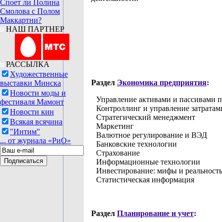
Споет ли Полина
Смолова с Полом
Маккартни?
НАШ ПАРТНЕР
РАССЫЛКА
Художественные
Раздел
Экономика предприятия
:
выставки Минска
Новости моды и
Управление активами и пассивами 
фестиваля Мамонт
Контроллинг и управление затратам
Новости кин
Стратегический менеджмент
Всякая всячина
Маркетинг
"Интим"
Валютное регулирование и ВЭД
... от журнала «РиО»
Банковские технологии
Страхование
Информационные технологии
Инвестирование: мифы и реальност
Статистическая информация
Раздел
Планирование и учет
: