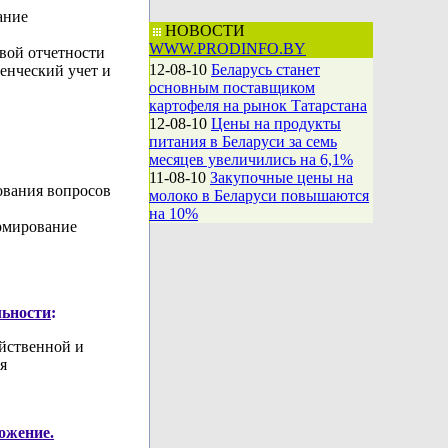
ание
НОВОСТИ
WWW.PRODINFO.BY
вой отчетности
12-08-10
Беларусь станет
енческий учет и
основным поставщиком
картофеля на рынок Татарстана
12-08-10
Цены на продукты
питания в Беларуси за семь
месяцев увеличились на 6,1%
11-08-10
Закупочные цены на
ования вопросов
молоко в Беларуси повышаются
на 10%
рмирование
льности
:
яйственной и
я
ожение.