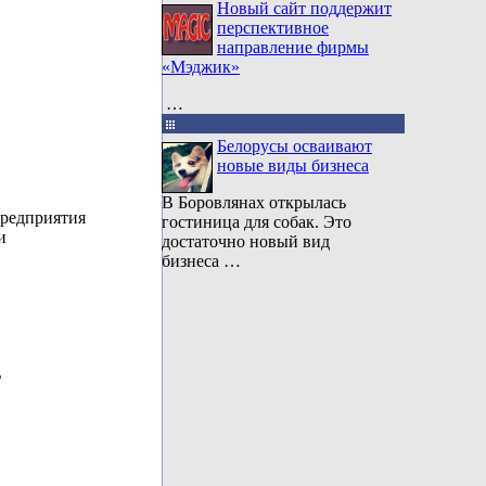
Новый сайт поддержит
перспективное
направление фирмы
«Мэджик»
…
Белорусы осваивают
новые виды бизнеса
В Боровлянах открылась
предприятия
гостиница для собак. Это
и
достаточно новый вид
бизнеса …
ь