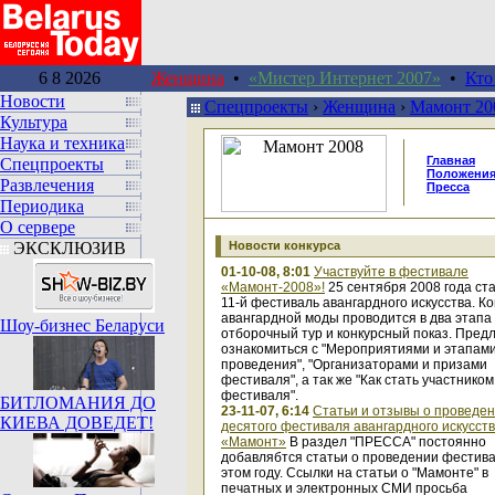
6 8 2026
Женщина
•
«Мистер Интернет 2007»
•
Кто
Новости
Спецпроекты
›
Женщина
›
Мамонт 20
Культура
Наука и техника
Главная
Спецпроекты
Положени
Развлечения
Пресса
Периодика
О сервере
ЭКСКЛЮЗИВ
Новости конкурса
01-10-08, 8:01
Участвуйте в фестивале
«Мамонт-2008»!
25 сентября 2008 года ст
11-й фестиваль авангардного искусства. Ко
авангардной моды проводится в два этапа
Шоу-бизнес Беларуси
отборочный тур и конкурсный показ. Пред
ознакомиться с "Мероприятиями и этапам
проведения", "Организаторами и призами
фестиваля", а так же "Как стать участником
фестиваля".
БИТЛОМАНИЯ ДО
23-11-07, 6:14
Статьи и отзывы о проведе
КИЕВА ДОВЕДЕТ!
десятого фестиваля авангардного искусст
«Мамонт»
В раздел "ПРЕССА" постоянно
добавлябтся статьи о проведении фестива
этом году. Ссылки на статьи о "Мамонте" в
печатных и электронных СМИ просьба