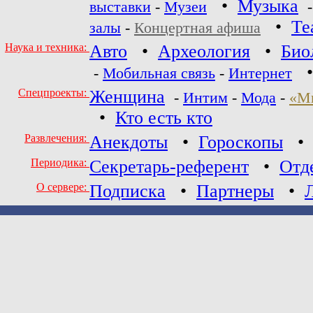
•
Музыка
выставки
-
Музеи
•
Те
залы
-
Концертная афиша
Наука и техника:
Авто
•
Археология
•
Био
-
Мобильная связь
-
Интернет
Спецпроекты:
Женщина
-
Интим
-
Мода
-
«М
•
Кто есть кто
Развлечения:
Анекдоты
•
Гороскопы
Периодика:
Секретарь-референт
•
Отд
О сервере:
Подписка
•
Партнеры
•