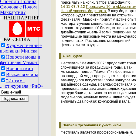
Споет ли Полина
присылать на konkurs@belarustoday.info.
Смолова с Полом
14-11-07, 7:12
Программа 10-го «Мамонта»
Новый уровень боди-арта.
В шоу боди-арта
Маккартни?
которое будет представлено на открытии
НАШ ПАРТНЕР
фестиваля «Мамонт» примут участие опы
мастера: лучшие специалисты популярног
салона татуировки «У Лисицы», целая ком
дизайн-студии «Белый волк», художники, у
получавшие призовые места на междунар
РАССЫЛКА
чемпионатах. Расписание мероприятий
Художественные
фестиваля см. внутри...
выставки Минска
О конкурсе
Новости моды и
фестиваля Мамонт
Фестиваль "Мамонт-2007" продолжит трад
сложившиеся за предыдущие годы, а так
Новости кин
же создаст новые: "Мамонт" из фестиваля
Всякая всячина
авангардной моды превращается в фести
"Интим"
авангардного искусства! Кроме конкурса м
дизайнеров одежды, в рамках фестиваля б
... от журнала «РиО»
проведена выставка авангардных художник
конкурс боди-арта, мастер-классы для мо
модельеров, клубные показы. Финал будет
включать два показа: конкурсный и гала.
Заявка и требования к участникам
Фестиваль является профессиональным,