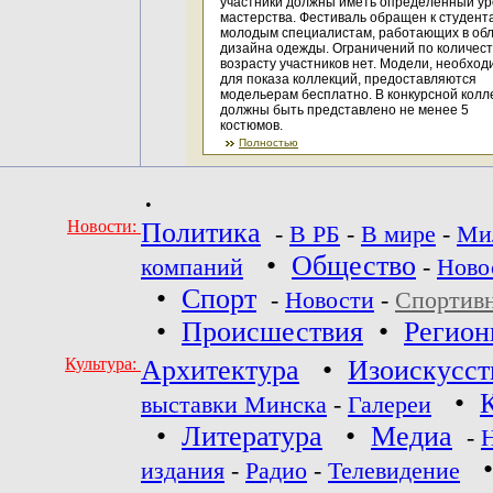
участники должны иметь определенный ур
мастерства. Фестиваль обращен к студент
молодым специалистам, работающих в об
дизайна одежды. Ограничений по количест
возрасту участников нет. Модели, необхо
для показа коллекций, предоставляются
модельерам бесплатно. В конкурсной колл
должны быть представлено не менее 5
костюмов.
Полностью
•
Новости:
Политика
-
В РБ
-
В мире
-
Ми
•
Общество
компаний
-
Ново
•
Спорт
-
Новости
-
Спортив
•
Происшествия
•
Регио
Культура:
Архитектура
•
Изоискусст
•
выставки Минска
-
Галереи
•
Литература
•
Медиа
-
издания
-
Радио
-
Телевидение