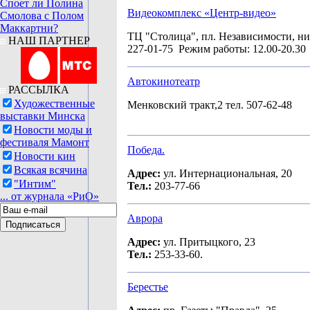
Споет ли Полина
Видеокомплекс «Центр-видео»
Смолова с Полом
Маккартни?
ТЦ "Столица", пл. Независимости, ни
НАШ ПАРТНЕР
227-01-75 Режим работы: 12.00-20.30
Автокинотеатр
РАССЫЛКА
Художественные
Менковский тракт,2 тел. 507-62-48
выставки Минска
Новости моды и
фестиваля Мамонт
Победа.
Новости кин
Всякая всячина
Адрес:
ул. Интернациональная, 20
"Интим"
Тел.:
203-77-66
... от журнала «РиО»
Аврора
Адрес:
ул. Притыцкого, 23
Тел.:
253-33-60.
Берестье