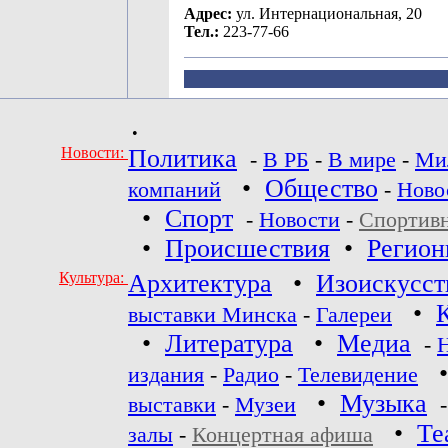
Адрес:
ул. Интернациональная, 20
Тел.:
223-77-66
•
Новости:
Политика
-
В РБ
-
В мире
-
Ми
•
Общество
компаний
-
Ново
•
Спорт
-
Новости
-
Спортив
•
Происшествия
•
Регио
Культура:
Архитектура
•
Изоискусст
•
выставки Минска
-
Галереи
•
Литература
•
Медиа
-
издания
-
Радио
-
Телевидение
•
Музыка
выставки
-
Музеи
•
Те
залы
-
Концертная афиша