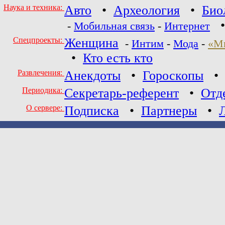
Наука и техника:
Авто
•
Археология
•
Био
-
Мобильная связь
-
Интернет
Спецпроекты:
Женщина
-
Интим
-
Мода
-
«М
•
Кто есть кто
Развлечения:
Анекдоты
•
Гороскопы
Периодика:
Секретарь-референт
•
Отд
О сервере:
Подписка
•
Партнеры
•