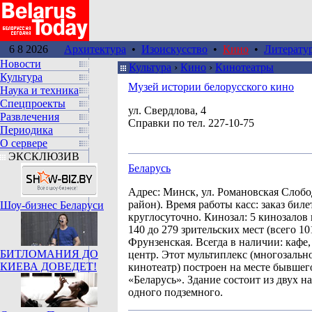
6 8 2026
Архитектура
•
Изоискусство
•
Кино
•
Литерату
Новости
Культура
›
Кино
›
Кинотеатры
Культура
Музей истории белорусского кино
Наука и техника
Спецпроекты
ул. Свердлова, 4
Развлечения
Справки по тел. 227-10-75
Периодика
О сервере
ЭКСКЛЮЗИВ
Беларусь
Адрес: Минск, ул. Романовская Слоб
район). Время работы касс: заказ биле
Шоу-бизнес Беларуси
круглосуточно. Кинозал: 5 кинозалов
140 до 279 зрительских мест (всего 10
Фрунзенская. Всегда в наличии: кафе,
БИТЛОМАНИЯ ДО
центр. Этот мультиплекс (многозаль
КИЕВА ДОВЕДЕТ!
кинотеатр) построен на месте бывшег
«Беларусь». Здание состоит из двух н
одного подземного.