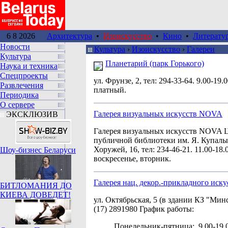
6 8 2026
Архитектура
•
Изоискусство
•
Кино
•
Литерату
Новости
Культура
›
Изоискусство
›
Галереи
Культура
Планетарий (парк Горького)
Наука и техника
Спецпроекты
ул. Фрунзе, 2, тел: 294-33-64. 9.00-19.
Развлечения
платный.
Периодика
О сервере
Галерея визуальных искусств NOVA
ЭКСКЛЮЗИВ
Галерея визуальных искусств NOVA 
публичной библиотеки им. Я. Купалы
Хоружей, 16, тел: 234-46-21. 11.00-18.0
Шоу-бизнес Беларуси
воскресенье, вторник.
Галерея нац. декор.-прикладного иску
БИТЛОМАНИЯ ДО
КИЕВА ДОВЕДЕТ!
ул. Октябрьская, 5 (в здании КЗ "Мин
(17) 2891980 График работы:
Понедельник-пятница: 9.00-19.