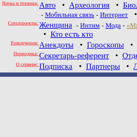
Наука и техника:
Авто
•
Археология
•
Био
-
Мобильная связь
-
Интернет
Спецпроекты:
Женщина
-
Интим
-
Мода
-
«М
•
Кто есть кто
Развлечения:
Анекдоты
•
Гороскопы
Периодика:
Секретарь-референт
•
Отд
О сервере:
Подписка
•
Партнеры
•