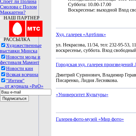
Споет ли Полина
Суббота: 10.00-17.00
Смолова с Полом
Воскресенье: выходной Вход св
Маккартни?
НАШ ПАРТНЕР
Худ. галерея «Артблик»
РАССЫЛКА
ул. Некрасова, 11/34, тел: 232-95-53, 11
Художественные
воскресенье, суббота. Вход свободный
выставки Минска
Новости моды и
фестиваля Мамонт
Городская худ. галерея произведений
Новости кин
Всякая всячина
Дмитрий Суринович, Владимир Герав
Писаренко, Лидия Леснякова.
"Интим"
... от журнала «РиО»
«Университет Культуры»
Галерея-фото-музей «Мир фото»