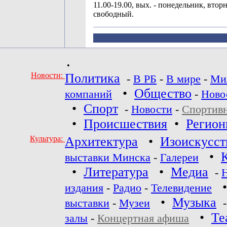
11.00-19.00, вых. - понедельник, втор
свободный.
•
Новости:
Политика
-
В РБ
-
В мире
-
Ми
•
Общество
компаний
-
Ново
•
Спорт
-
Новости
-
Спортив
•
Происшествия
•
Регио
Культура:
Архитектура
•
Изоискусст
•
выставки Минска
-
Галереи
•
Литература
•
Медиа
-
издания
-
Радио
-
Телевидение
•
Музыка
выставки
-
Музеи
•
Те
залы
-
Концертная афиша