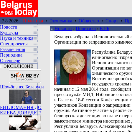
7 8 2026
Политика
•
Экономика
•
Общество
•
Спорт
•
Пр
Новости
Новости
›
Политика
›
В РБ
Культура
Беларусь избрана в Исполнительный 
Наука и техника
Организации по запрещению химичес
Спецпроекты
Развлечения
Республика Белару
Периодика
единогласно избран
О сервере
Исполнительного с
ЭКСКЛЮЗИВ
Организации по з
химического оружи
Восточноевропейс
государств сроком н
Шоу-бизнес Беларуси
начиная с 12 мая 2014 года, сообщил
пресс-службе МИД. Избрание состояло
в Гааге на 18-й сессии Конференции г
участников Конвенции о запрещении
БИТЛОМАНИЯ ДО
оружия. Активное участие в работе с
КИЕВА ДОВЕДЕТ!
белорусская делегация во главе с пер
заместителем министра иностранных 
Республики Беларусь Александром М
состав делегации входили Чрезвычай