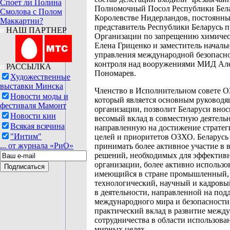
Споет ли Полина
Полномочный Посол Республики Бела
Смолова с Полом
Королевстве Нидерландов, постоянн
Маккартни?
представитель Республики Беларусь 
НАШ ПАРТНЕР
Организации по запрещению химичес
Елена Гриценко и заместитель началь
управления международной безопасн
контроля над вооружениями МИД Ал
РАССЫЛКА
Пономарев.
Художественные
выставки Минска
Членство в Исполнительном совете 
Новости моды и
который является основным руковод
фестиваля Мамонт
организации, позволит Беларуси внос
Новости кин
весомый вклад в совместную деятельн
Всякая всячина
направленную на достижение стратег
"Интим"
целей и приоритетов ОЗХО. Беларусь
... от журнала «РиО»
принимать более активное участие в 
решений, необходимых для эффектив
организации, более активно использо
имеющийся в стране промышленный,
технологический, научный и кадровы
в деятельности, направленной на под
международного мира и безопасности
практический вклад в развитие межд
сотрудничества в области использова
мирных целях.