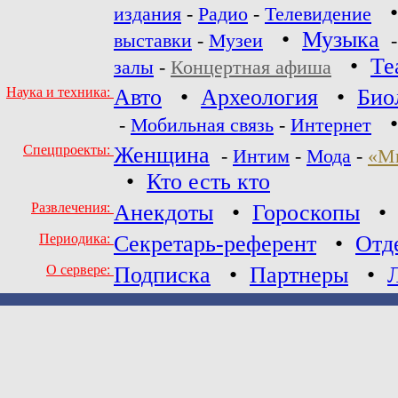
издания
-
Радио
-
Телевидение
•
Музыка
выставки
-
Музеи
•
Те
залы
-
Концертная афиша
Наука и техника:
Авто
•
Археология
•
Био
-
Мобильная связь
-
Интернет
Спецпроекты:
Женщина
-
Интим
-
Мода
-
«М
•
Кто есть кто
Развлечения:
Анекдоты
•
Гороскопы
Периодика:
Секретарь-референт
•
Отд
О сервере:
Подписка
•
Партнеры
•