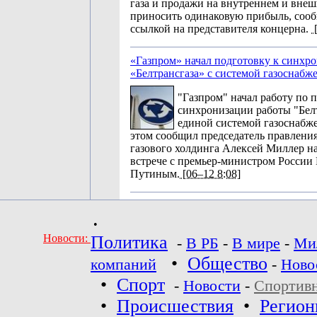
газа и продажи на внутреннем и вне
приносить одинаковую прибыль, сооб
ссылкой на представителя концерна.
[
«Газпром» начал подготовку к синхр
«Белтрансгаза» с системой газоснабж
"Газпром" начал работу по 
синхронизации работы "Белт
единой системой газоснабж
этом сообщил председатель правлени
газового холдинга Алексей Миллер н
встрече с премьер-министром Росси
Путиным.
[06–12 8:08]
•
Новости:
Политика
-
В РБ
-
В мире
-
Ми
•
Общество
компаний
-
Ново
•
Спорт
-
Новости
-
Спортив
•
Происшествия
•
Регио