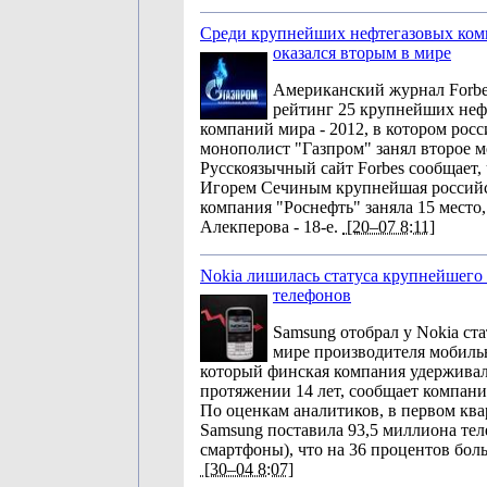
Среди крупнейших нефтегазовых ком
оказался вторым в мире
Американский журнал Forbe
рейтинг 25 крупнейших не
компаний мира - 2012, в котором рос
монополист "Газпром" занял второе м
Русскоязычный сайт Forbes сообщает, 
Игорем Сечиным крупнейшая российс
компания "Роснефть" заняла 15 место
Алекперова - 18-е.
[20–07 8:11]
Nokia лишилась статуса крупнейшего
телефонов
Samsung отобрал у Nokia ст
мире производителя мобиль
который финская компания удерживала
протяжении 14 лет, сообщает компания 
По оценкам аналитиков, в первом ква
Samsung поставила 93,5 миллиона те
смартфоны), что на 36 процентов боль
[30–04 8:07]