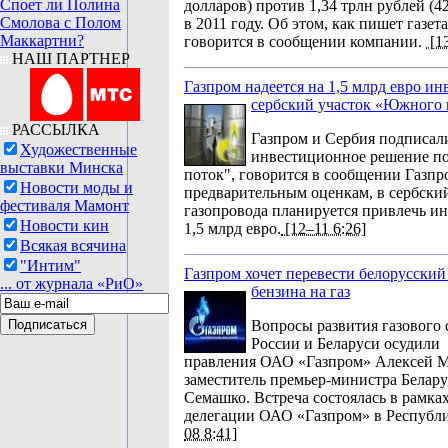
Споет ли Полина
долларов) против 1,34 трлн рублей (4
Смолова с Полом
в 2011 году. Об этом, как пишет газет
Маккартни?
говорится в сообщении компании.
[13
НАШ ПАРТНЕР
Газпром надеется на 1,5 млрд евро ин
сербский участок «Южного 
РАССЫЛКА
Газпром и Сербия подписал
Художественные
инвестиционное решение п
выставки Минска
поток", говорится в сообщении Газпр
Новости моды и
предварительным оценкам, в сербски
фестиваля Мамонт
газопровода планируется привлечь ин
Новости кин
1,5 млрд евро.
[12–11 6:26]
Всякая всячина
"Интим"
Газпром хочет перевести белорусский
... от журнала «РиО»
бензина на газ
Вопросы развития газового 
России и Беларуси осудили 
правления ОАО «Газпром» Алексей М
заместитель премьер-министра Белар
Семашко. Встреча состоялась в рамка
делегации ОАО «Газпром» в Республи
08 8:41]