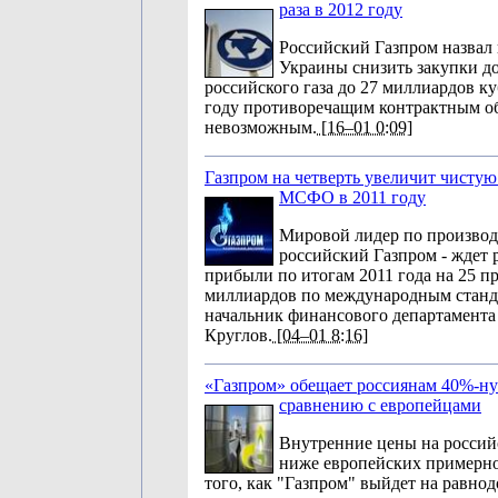
раза в 2012 году
Российский Газпром назвал
Украины снизить закупки 
российского газа до 27 миллиардов к
году противоречащим контрактным об
невозможным.
[16–01 0:09]
Газпром на четверть увеличит чисту
МСФО в 2011 году
Мировой лидер по производс
российский Газпром - ждет 
прибыли по итогам 2011 года на 25 п
миллиардов по международным станд
начальник финансового департамента
Круглов.
[04–01 8:16]
«Газпром» обещает россиянам 40%-ну
сравнению с европейцами
Внутренние цены на российс
ниже европейских примерно
того, как "Газпром" выйдет на равно