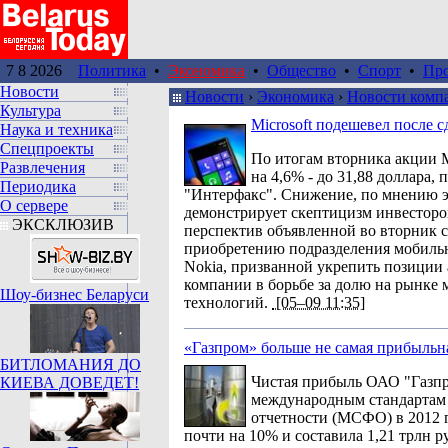
7 8 2026
Политика
•
Экономика
•
Общество
•
Спорт
•
Пр
Новости
Новости
›
Экономика
›
Новости комп
Культура
Microsoft подешевел после с
Наука и техника
Спецпроекты
По итогам вторника акции M
Развлечения
на 4,6% - до 31,88 доллара, 
Периодика
"Интерфакс". Снижение, по мнению э
О сервере
демонстрирует скептицизм инвестор
ЭКСКЛЮЗИВ
перспектив объявленной во вторник 
приобретению подразделения мобиль
Nokia, призванной укрепить позиции
компании в борьбе за долю на рынке
Шоу-бизнес Беларуси
технологий.
[05–09 11:35]
«Газпром» больше не самая прибыльн
БИТЛОМАНИЯ ДО
Чистая прибыль ОАО "Газп
КИЕВА ДОВЕДЕТ!
международным стандартам
отчетности (МСФО) в 2012 
почти на 10% и составила 1,21 трлн ру