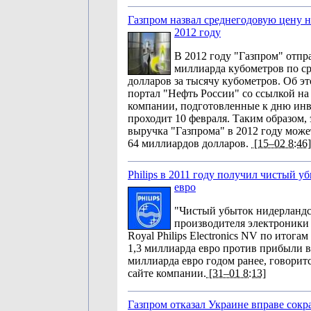
Газпром назвал среднегодовую цену н
2012 году
В 2012 году "Газпром" отпр
миллиарда кубометров по ср
долларов за тысячу кубометров. Об э
портал "Нефть России" со ссылкой на
компании, подготовленные к дню инв
проходит 10 февраля. Таким образом,
выручка "Газпрома" в 2012 году може
64 миллиардов долларов.
[15–02 8:46]
Philips в 2011 году получил чистый уб
евро
"Чистый убыток нидерландс
производителя электроники
Royal Philips Electronics NV по итогам
1,3 миллиарда евро против прибыли в
миллиарда евро годом ранее, говоритс
сайте компании.
[31–01 8:13]
Газпром отказал Украине вправе сокра