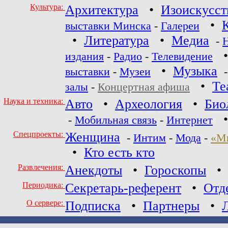
Культура:
Архитектура
•
Изоискусст
•
выставки Минска
-
Галереи
•
Литература
•
Медиа
-
издания
-
Радио
-
Телевидение
•
Музыка
выставки
-
Музеи
•
Те
залы
-
Концертная афиша
Наука и техника:
Авто
•
Археология
•
Био
-
Мобильная связь
-
Интернет
Спецпроекты:
Женщина
-
Интим
-
Мода
-
«М
•
Кто есть кто
Развлечения:
Анекдоты
•
Гороскопы
Периодика:
Секретарь-референт
•
Отд
О сервере:
Подписка
•
Партнеры
•