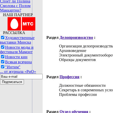
Споет ли Полина
Смолова с Полом
Маккартни?
НАШ ПАРТНЕР
РАССЫЛКА
Раздел
Делопроизводство
:
Художественные
выставки Минска
Организация делопроизводств
Новости моды и
Архивоведение
фестиваля Мамонт
Электронный документооборо
Новости кин
Образцы документов
Всякая всячина
"Интим"
... от журнала «РиО»
Раздел
Профессия
:
Должностные обязанности
Секретарь в современных усло
Проблемы профессии
Раздел
Отдел обучения
: