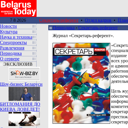
7 8 2026
Секретарь-референт
•
Отдел кадров
•
План
Новости
Периодика
›
Секретарь-референт
Культура
Журнал «Секретарь-референт».
Наука и техника
Спецпроекты
«Секрет
Развлечения
специал
Периодика
издание 
О сервере
всех ур
ЭКСКЛЮЗИВ
и админ
работни
обеспе
деятельн
Шоу-бизнес Беларуси
Цель жу
обеспеч
информа
БИТЛОМАНИЯ ДО
компете
КИЕВА ДОВЕДЕТ!
секрета
престиж
секретар