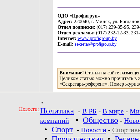
ОДО «Профигруп»
Адрес:
220040, г. Минск, ул. Богданов
Отдел подписки:
(017) 239-35-95, 239
Отдел рекламы:
(017) 232-12-83, 231
Internet:
www.profigroup.by
E-mail:
sekretar
@
profigroup
.
by
Внимание!
Статьи на сайте размеще
Целиком статью можно прочитать в 
«Секретарь-референт». Номер журнал
•
Новости:
Политика
-
В РБ
-
В мире
-
Ми
•
Общество
компаний
-
Ново
•
Спорт
-
Новости
-
Спортив
•
Происшествия
•
Регио