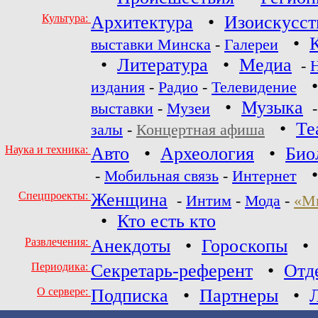
Культура:
Архитектура
•
Изоискусст
•
выставки Минска
-
Галереи
•
Литература
•
Медиа
-
издания
-
Радио
-
Телевидение
•
Музыка
выставки
-
Музеи
•
Те
залы
-
Концертная афиша
Наука и техника:
Авто
•
Археология
•
Био
-
Мобильная связь
-
Интернет
Спецпроекты:
Женщина
-
Интим
-
Мода
-
«М
•
Кто есть кто
Развлечения:
Анекдоты
•
Гороскопы
Периодика:
Секретарь-референт
•
Отд
О сервере:
Подписка
•
Партнеры
•