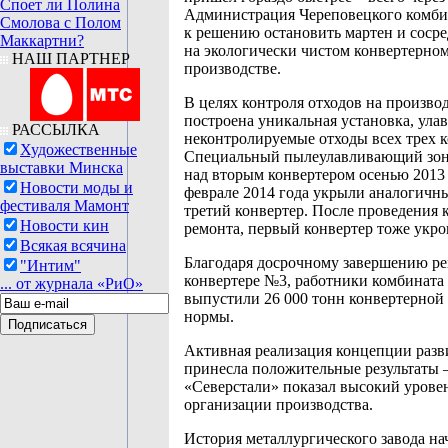
Споет ли Полина
Администрация Череповецкого комби
Смолова с Полом
к решению остановить мартен и сосре
Маккартни?
на экологически чистом конвертерно
НАШ ПАРТНЕР
производстве.
В целях контроля отходов на произво
построена уникальная установка, ул
РАССЫЛКА
неконтролируемые отходы всех трех к
Художественные
Специальный пылеулавливающий зон
выставки Минска
над вторым конвертером осенью 2013 
Новости моды и
феврале 2014 года укрыли аналогичн
фестиваля Мамонт
третий конвертер. После проведения 
Новости кин
ремонта, первый конвертер тоже укр
Всякая всячина
Благодаря досрочному завершению ре
"Интим"
конвертере №3, работники комбината
... от журнала «РиО»
выпустили 26 000 тонн конвертерной 
нормы.
Активная реализация концепции разв
принесла положительные результаты 
«Северстали» показал высокий урове
организации производства.
История металлургического завода нач