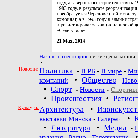
году, а завершилось строительство к 1
1983 году, в результате реорганизации
преобразуется Череповецкий металлу
комбинат, а в 1993 году в администра
зарегистрировалось акционерное общ
«Северсталь».
21 Мая, 2014
Накатка на пенокартон
низкие цены накатки.
•
Новости:
Политика
-
В РБ
-
В мире
-
Ми
•
Общество
компаний
-
Ново
•
Спорт
-
Новости
-
Спортив
•
Происшествия
•
Регио
Культура:
Архитектура
•
Изоискусст
•
выставки Минска
-
Галереи
•
Литература
•
Медиа
-
издания
-
Радио
-
Телевидение