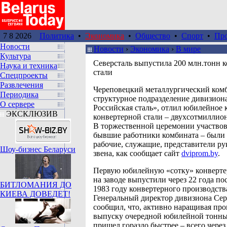
7 8 2026
Политика
•
Экономика
•
Общество
•
Спорт
•
Пр
Новости
Новости
›
Экономика
›
В мире
Культура
Северсталь выпустила 200 млн.тонн 
Наука и техника
стали
Спецпроекты
Развлечения
Череповецкий металлургический ком
Периодика
структурное подразделение дивизион
О сервере
Российская сталь», отлил юбилейное 
ЭКСКЛЮЗИВ
конвертерной стали – двухсотмиллио
В торжественной церемонии участвов
бывшие работники комбината – были
рабочие, служащие, представители р
Шоу-бизнес Беларуси
звена, как сообщает сайт
dviprom.by
.
Первую юбилейную «сотку» конверте
на заводе выпустили через 22 года пос
БИТЛОМАНИЯ ДО
1983 году конвертерного производств
КИЕВА ДОВЕДЕТ!
Генеральный директор дивизиона Сер
сообщил, что, активно наращивая про
выпуску очередной юбилейной тонны
пришел гораздо быстрее – всего через 