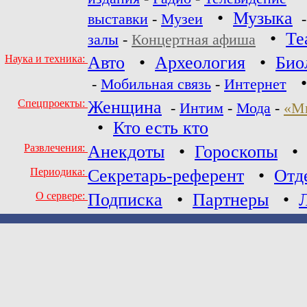
•
Музыка
выставки
-
Музеи
•
Те
залы
-
Концертная афиша
Наука и техника:
Авто
•
Археология
•
Био
-
Мобильная связь
-
Интернет
Спецпроекты:
Женщина
-
Интим
-
Мода
-
«М
•
Кто есть кто
Развлечения:
Анекдоты
•
Гороскопы
Периодика:
Секретарь-референт
•
Отд
О сервере:
Подписка
•
Партнеры
•