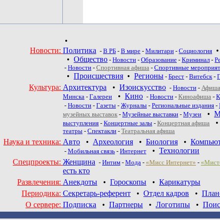
•
Новости:
Политика
-
В РБ
-
В мире
-
Милитари
-
Социология
•
Общество
-
Новости
-
Образование
-
Криминал
-
Р
-
Новости
-
Спортивная афиша
-
Спортивные мероприя
•
Происшествия
•
Регионы
-
Брест
-
Витебск
-
Культура:
Архитектура
•
Изоискусство
-
Новости
-
Афиша
•
Кино
Минска
-
Галереи
-
Новости
-
Киноафиша
-
К
-
Новости
-
Газеты
-
Журналы
-
Региональные издания
-
•
М
музейных выставок
-
Музейные выставки
-
Музеи
выступления
-
Концертные залы
-
Концертная афиша
театры
-
Спектакли
-
Театральная афиша
Наука и техника:
Авто
•
Археология
•
Биология
•
Компью
•
Технологии
-
Мобильная связь
-
Интернет
Спецпроекты:
Женщина
-
Интим
-
Мода
-
«Мисс Интернет»
-
«Мист
есть кто
Развлечения:
Анекдоты
•
Гороскопы
•
Карикатуры
Периодика:
Секретарь-референт
•
Отдел кадров
•
План
О сервере:
Подписка
•
Партнеры
•
Логотипы
•
Поис