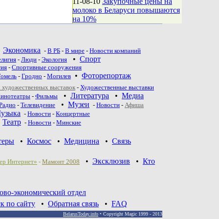
11-08-10
Закупочные цены на
молоко в Беларуси повышаются
на 10%
•
Экономика
-
В РБ
-
В мире
-
Новости компаний
•
Спорт
елигия
-
Люди
-
Экология
тия
-
Спортивные сооружения
•
Фоторепортаж
Гомель
-
Гродно
-
Могилев
 художественных выставок
-
Художественные выставки
•
Литература
•
Медиа
инотеатры
-
Фильмы
•
Музеи
Радио
-
Телевидение
-
Новости
-
Афиша
узыка
-
Новости
-
Концертные
•
Театр
-
Новoсти
-
Минские
теры
•
Космос
•
Медицина
•
Связь
•
Эксклюзив
•
Кто
ер Интернет»
-
Мамонт 2008
ово-экономический отдел
к по сайту
•
Обратная связь
•
FAQ
BelarusToday.info
• Copyright Magic 1999 - 2013