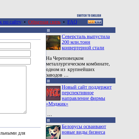
к по сайту
•
Обратная связь
•
FAQ
Северсталь выпустила
200 млн.тонн
конвертерной стали
На Череповецком
металлургическом комбинате,
одном из крупнейших
заводов …
Новый сайт поддержит
перспективное
направление фирмы
«Мэджик»
…
Белорусы осваивают
новые виды бизнеса
ельными для