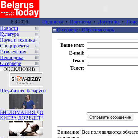
6 8 2026
Подписка
•
Партнеры
•
Логотипы
•
Поис
Новости
О сервере
›
Обратная связь
Культура
Наука и техника
Ваше имя:
Спецпроекты
Развлечения
E-mail:
Периодика
Тема:
О сервере
Текст:
ЭКСКЛЮЗИВ
Шоу-бизнес Беларуси
БИТЛОМАНИЯ ДО
КИЕВА ДОВЕДЕТ!
Внимание!
Все поля являются обязат
заполнения.