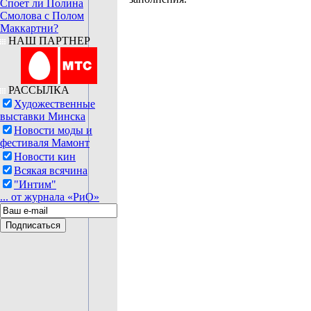
Споет ли Полина
Смолова с Полом
Маккартни?
НАШ ПАРТНЕР
РАССЫЛКА
Художественные
выставки Минска
Новости моды и
фестиваля Мамонт
Новости кин
Всякая всячина
"Интим"
... от журнала «РиО»