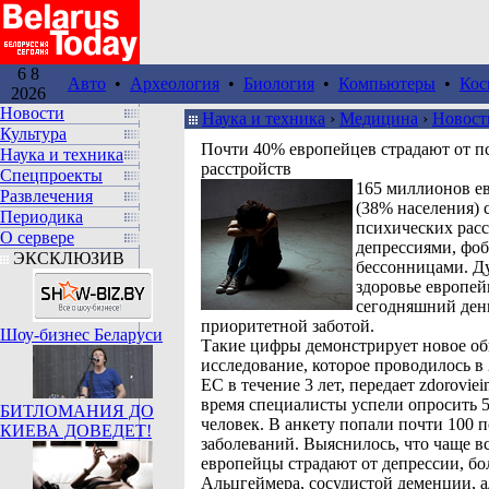
6 8
Авто
•
Археология
•
Биология
•
Компьютеры
•
Кос
2026
Новости
Наука и техника
›
Медицина
›
Новост
Культура
Почти 40% европейцев страдают от п
Наука и техника
расстройств
Спецпроекты
165 миллионов е
Развлечения
(38% населения) 
Периодика
психических расс
О сервере
депрессиями, фо
ЭКСКЛЮЗИВ
бессонницами. Д
здоровье европей
сегодняшний день
приоритетной заботой.
Шоу-бизнес Беларуси
Такие цифры демонстрирует новое о
исследование, которое проводилось в 
ЕС в течение 3 лет, передает zdoroviein
время специалисты успели опросить 
БИТЛОМАНИЯ ДО
человек. В анкету попали почти 100 
КИЕВА ДОВЕДЕТ!
заболеваний. Выяснилось, что чаще в
европейцы страдают от депрессии, бо
Альцгеймера, сосудистой деменции, 