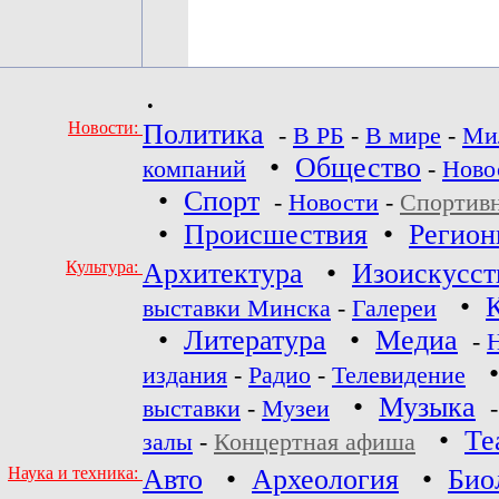
•
Новости:
Политика
-
В РБ
-
В мире
-
Ми
•
Общество
компаний
-
Ново
•
Спорт
-
Новости
-
Спортив
•
Происшествия
•
Регио
Культура:
Архитектура
•
Изоискусст
•
выставки Минска
-
Галереи
•
Литература
•
Медиа
-
издания
-
Радио
-
Телевидение
•
Музыка
выставки
-
Музеи
•
Те
залы
-
Концертная афиша
Наука и техника:
Авто
•
Археология
•
Био