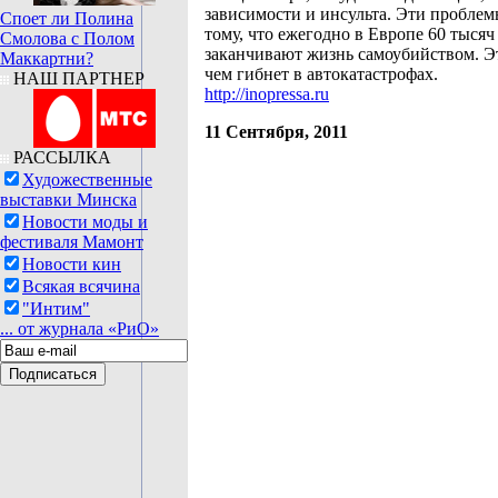
зависимости и инсульта. Эти проблем
Споет ли Полина
тому, что ежегодно в Европе 60 тысяч
Смолова с Полом
заканчивают жизнь самоубийством. Э
Маккартни?
чем гибнет в автокатастрофах.
НАШ ПАРТНЕР
http://inopressa.ru
11 Сентября, 2011
РАССЫЛКА
Художественные
выставки Минска
Новости моды и
фестиваля Мамонт
Новости кин
Всякая всячина
"Интим"
... от журнала «РиО»