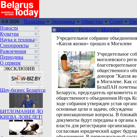
6 8 2026
Политика
•
Экономика
•
Общество
•
Спорт
•
Пр
Новости
Новости
›
Регионы
›
Могилев
Культура
Учредительное собрание объединения
Наука и техника
«Капля жизни» прошло в Могилеве
Спецпроекты
Развлечения
Учредительное со
Периодика
могилевского реги
О сервере
благотворительно
ЭКСКЛЮЗИВ
общественного об
доноров "Капля ж
в Могилеве. Как 
БелаПАН почетны
Шоу-бизнес Беларуси
Беларуси, председатель оргкомитета 
общественного объединения Игорь Ко
ходе собрания утвержден устав органи
основные цели и задачи, обсуждены
БИТЛОМАНИЯ ДО
организационные вопросы. В ближай
КИЕВА ДОВЕДЕТ!
документы будут переданы в органы 
власти для регистрации организации.
согласован юридический адрес будущ
объединения. В первоначальный сост