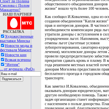
Споет ли Полина
общественного объединения доноров
Смолова с Полом
жизни" вошло чуть более 100 человек
Маккартни?
НАШ ПАРТНЕР
Как сообщил И.Коваленко, одна из о
создания объединения "Капля жизни
прав и интересов доноров. В частност
необходимости компенсации ряда льго
РАССЫЛКА
утратили доноры с вступлением в сил
Художественные
упорядочении льгот. Напомним, выст
выставки Минска
отмены льгот (льготные условия
Новости моды и
зубопротезирования, санаторно-куро
фестиваля Мамонт
лечения), могилевские доноры летом 
Новости кин
провели предупредительную забастов
Всякая всячина
прекратив сдавать кровь и плазму. В 
"Интим"
года решением местных властей поч
... от журнала «РиО»
донорам Могилева предоставили пра
бесплатного проезда в городском об
транспорте.
Как заметил И.Коваленко, объединен
оказывать донорам юридическую, ма
другую необходимую помощь. Также 
задач организации станет информаци
с населением о пользе донорства. Пл
проведение акций, благотворительны