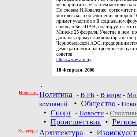
мероприятий с участием могилевских
По словам И.Коваленко, оргкомитет 
могилевского объединения доноров "
примет участие во II социальном фор
сообщал БелаПАН, планируется, что 
Минске 25 февраля. Участие в нем, п
доноров, примут ликвидаторы катаст
Чернобыльской АЭС, предпринимате
демократически настроенные депута
советов.
http://www.afn.by
18 Февраля, 2008
•
Новости:
Политика
-
В РБ
-
В мире
-
Ми
•
Общество
компаний
-
Ново
•
Спорт
-
Новости
-
Спортив
•
Происшествия
•
Регио
Культура:
Архитектура
•
Изоискусст