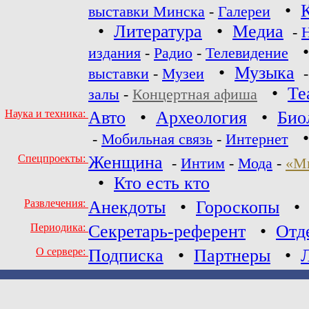
•
выставки Минска
-
Галереи
•
Литература
•
Медиа
-
издания
-
Радио
-
Телевидение
•
Музыка
выставки
-
Музеи
•
Те
залы
-
Концертная афиша
Наука и техника:
Авто
•
Археология
•
Био
-
Мобильная связь
-
Интернет
Спецпроекты:
Женщина
-
Интим
-
Мода
-
«М
•
Кто есть кто
Развлечения:
Анекдоты
•
Гороскопы
Периодика:
Секретарь-референт
•
Отд
О сервере:
Подписка
•
Партнеры
•