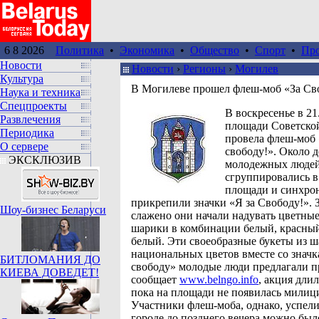
6 8 2026
Политика
•
Экономика
•
Общество
•
Спорт
•
Пр
Новости
Новости
›
Регионы
›
Могилев
Культура
В Могилеве прошел флеш-моб «За Св
Наука и техника
Спецпроекты
В воскресенье в 21
Развлечения
площади Советско
Периодика
провела флеш-моб 
О сервере
свободу!». Около д
ЭКСКЛЮЗИВ
молодежных люде
сгруппировались в
площади и синхро
прикрепили значки «Я за Свободу!». 
Шоу-бизнес Беларуси
слажено они начали надувать цветны
шарики в комбинации белый, красный
белый. Эти своеобразные букеты из 
национальных цветов вместе со значк
БИТЛОМАНИЯ ДО
свободу» молодые люди предлагали п
КИЕВА ДОВЕДЕТ!
сообщает
www.belngo.info
, акция длил
пока на площади не появилась милиц
Участники флеш-моба, однако, успели
городе до позднего вечера можно был