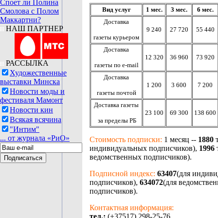
Споет ли Полина
Вид услуг
1 мес.
3 мес.
6 мес.
Смолова с Полом
Маккартни?
Доставка
НАШ ПАРТНЕР
9 240
27 720
55 440
газеты
курьером
Доставка
12 320
36 960
73 920
РАССЫЛКА
газеты
по e-mail
Художественные
Доставка
выставки Минска
1 200
3 600
7 200
Новости моды и
газеты почтой
фестиваля Мамонт
Доставка газеты
Новости кин
23 100
69 300
138 600
Всякая всячина
за пределы РБ
"Интим"
... от журнала «РиО»
Стоимость подписки:
1 месяц --
1880
индивидуальных подписчиков),
1996
ведомственных подписчиков).
Подписной индекс:
63407
(для индив
подписчиков),
634072
(для ведомстве
подписчиков).
Контактная информация:
тел.:
(+37517) 298-25-76