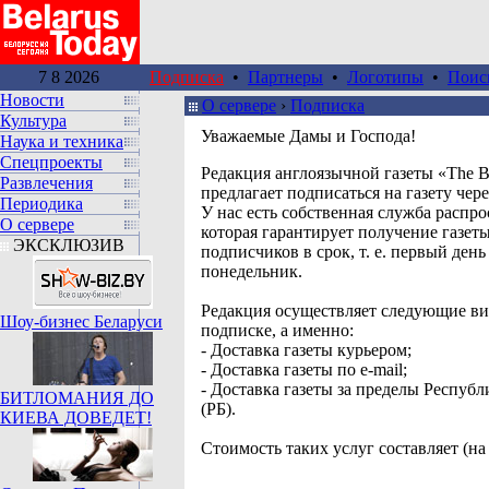
7 8 2026
Подписка
•
Партнеры
•
Логотипы
•
Поис
Новости
О сервере
›
Подписка
Культура
Уважаемые Дамы и Господа!
Наука и техника
Спецпроекты
Редакция англоязычной газеты «The B
Развлечения
предлагает подписаться на газету чер
Периодика
У нас есть собственная служба распро
О сервере
которая гарантирует получение газет
ЭКСКЛЮЗИВ
подписчиков в срок, т. е. первый день
понедельник.
Редакция осуществляет следующие ви
Шоу-бизнес Беларуси
подписке, а именно:
- Доставка газеты курьером;
- Доставка газеты по e-mail;
- Доставка газеты за пределы Республ
БИТЛОМАНИЯ ДО
(РБ).
КИЕВА ДОВЕДЕТ!
Стоимость таких услуг составляет (на 