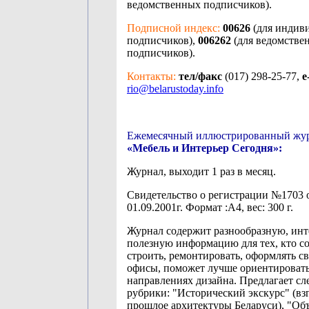
ведомственных подписчиков).
Подписной индекс:
00626
(для индив
подписчиков),
006262
(для ведомстве
подписчиков).
Контакты:
тел/факс
(017) 298-25-77,
e
rio@belarustoday.info
Ежемесячный иллюстрированный жу
«Мебель и Интерьер Сегодня»:
Журнал, выходит 1 раз в месяц.
Свидетельство о регистрации №1703 
01.09.2001г. Формат :А4, вес: 300 г.
Журнал содержит разнообразную, ин
полезную информацию для тех, кто с
строить, ремонтировать, оформлять с
офисы, поможет лучше ориентировать
направлениях дизайна. Предлагает с
рубрики: "Исторический экскурс" (взг
прошлое архитектуры Беларуси), "Об