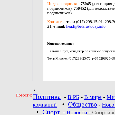
Индекс подписки:
75045
(для индиви
подписчиков),
750452
(для ведомстве
подписчиков).
Контакты:
тел.:
(017) 298-15-01, 298-2
21,
e-mail:
head@belarustoday.info
Контактное лицо:
Татьяна Поух, менеджер по связям с обществ
Тел в Минске: (017)298-25-76, (+37529)625-68
•
Новости:
Политика
-
В РБ
-
В мире
-
Ми
•
Общество
компаний
-
Ново
•
Спорт
-
Новости
-
Спортив