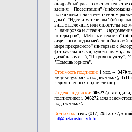
(подробный рассказ о строительстве 
здания), "Презентации" (информация 
появившихся на отечественном рынке
дома), "Идеи и материалы" (обзор ры
вида отделочных или строительных м
"Планировка и дизайн", "Оформлени
интерьеров", "Мебель и техника" (об
отдельным видам мебели и бытовой т
мире прекрасного" (интервью с бело
фотохудожниками, художниками, арх
дизайнерами…), "Штрихи к уюту", "С
"Помощь юриста".
Стоимость подписки:
1 мес. --
3470
т
индивидуальных подписчиков),
3511
ведомственных подписчиков).
Индекс подписки:
00627
(для индиви
подписчиков),
006272
(для ведомстве
подписчиков).
Контакты:
тел.:
(017) 298-25-77,
e-mai
mii@belarustoday.info