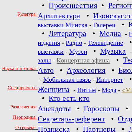
•
Происшествия
•
Регио
Культура:
Архитектура
•
Изоискусст
•
выставки Минска
-
Галереи
•
Литература
•
Медиа
-
издания
-
Радио
-
Телевидение
•
Музыка
выставки
-
Музеи
•
Те
залы
-
Концертная афиша
Наука и техника:
Авто
•
Археология
•
Био
-
Мобильная связь
-
Интернет
Спецпроекты:
Женщина
-
Интим
-
Мода
-
«М
•
Кто есть кто
Развлечения:
Анекдоты
•
Гороскопы
Периодика:
Секретарь-референт
•
Отд
О сервере:
Подписка
•
Партнеры
•