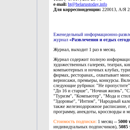
e-mail:
bt@belarustoday.info
Для корреспонденции:
220013, А/Я 2
Еженедельный информационно-развл
журнал
«Развлечения и отдых сегодн
Журнал, выходит 1 раз в месяц.
Журнал содержит полную информаци
художественных галереях, театрах, ки
компьютерных и ночных клубах, тур
фирмах, ресторанах,, охватывает мин
вернисажи, премьеры, конкурсы. Вклю
следующие рубрики: "Не пропустите"
"До 16 и старше", "Ночная жизнь", "С
"Туризм", "Компьютер", "Мода и стил
"Здоровье", "Интим", "Народный кале
также железнодорожное расписание, г
программу, анекдоты, кроссворды и мн
Стоимость подписки:
1 месяц --
5000 
индивидуальных подписчиков),
5085 