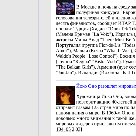
В Москве в ночь на среду з
полуфинал конкурса "Евров
голосования телезрителей и членов 
десять финалистов, сообщает ИТАР-
попали: Турция (Хадисе "Dum Tek Te
(Малена Ернман "La Voix"), Израиль 
актрисы Миры Авад "There Must Be An
Португалия (группа Flor-de-Lis "Toda
Amor"), Мальта (Кьяра "What If We"),
Waldo's People "Lose Control"), Босни
(группа "Regina" "Bistra Voda"), Румы
"The Balkan Girls"), Армения (дуэт с
"Jan Jan"), Исландия (Йоханна "Is It Tr
Йоко Оно разошлет мировы
Художница Йоко Оно, вдов
повторит акцию 40-летней д
отправит главам 123 стран мира по па
напоминания о мире. В 1969-м Оно и
довольно много внимания к такой же 
мировых лидеров прислали им письма
[04–05 2:03]