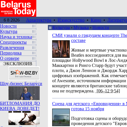
6 8 2026
Архитектура
•
Изоискусство
•
Кино
•
Литерату
Новости
Культура
›
Музыка
›
Новости
Культура
СМИ узнали о грядущем концерте The 
Наука и техника
составе
Спецпроекты
Развлечения
Живые и мертвые участник
Периодика
Beatles воссоединятся для в
О сервере
площадке Hollywood Bowl в Лос-Андж
ЭКСКЛЮЗИВ
Маккартни и Ринго Старр будут участ
плоти, а Джон Леннон и Джордж Харр
цифровых изображений. Как отмечает
of Awesome, источником информации
Шоу-бизнес Беларуси
концерте являются британские табло
она не подтверждена.
[06–12 9:54]
БИТЛОМАНИЯ ДО
Сцена для детского «Евровидения» в 
КИЕВА ДОВЕДЕТ!
готова 15 ноября
Подготовка сцены и оборуд
проведения детского "Евров