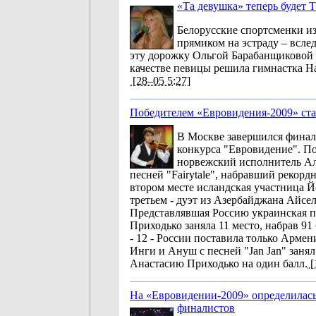
«Та девушка» теперь будет 
Белорусские спортсменки из
прямиком на эстраду – всле
эту дорожку Ольгой Барабанщиковой 
качестве певицы решила гимнастка На
[28–05 5:27]
Победителем «Евровидения-2009» ст
В Москве завершился финал
конкурса "Евровидение". По
норвежский исполнитель Ал
песней "Fairytale", набравший рекорд
втором месте исландская участница Й
третьем - дуэт из Азербайджана Айсе
Представлявшая Россию украинская п
Приходько заняла 11 место, набрав 91
- 12 - России поставила только Арме
Инги и Ануш с песней "Jan Jan" занял
Анастасию Приходько на один балл.
[
На «Евровидении-2009» определилась
финалистов