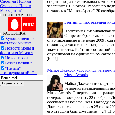
Споет ли Полина
спортивно-развлекательном комплек
Смолова с Полом
завершится 15 ноября. Работы по под
Маккартни?
начались в "Минск-Арене" 20 октября
НАШ ПАРТНЕР
Бритни Спирс развеяла мифы
Популярная американская п
РАССЫЛКА
Спирс отобрала самые нелеп
Художественные
опубликованные в течение 2009 года 
выставки Минска
изданиях, а также на сайтах, посвяще
Новости моды и
знаменитостях. Рейтинг, состоящий из
фестиваля Мамонт
опубликован на официальном сайте а
Новости кин
10:27]
Всякая всячина
"Интим"
Майкл Джексон удостоился четырех 
... от журнала «РиО»
Music Awards
Майкл Джексон посмертно 
четырьмя музыкальными пр
Music Awards. О церемонии награжде
вечером в воскресенье, 22 ноября, в 
сообщает Associated Press. Награду в
Джексона, скончавшегося 25 июня 200
его старший брат Джермейн.
[24–11 6