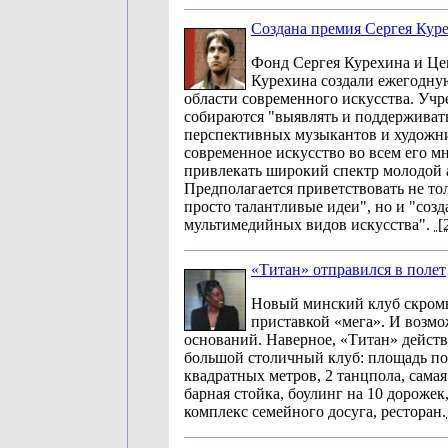
Создана премия Сергея Кур
Фонд Сергея Курехина и Це
Курехина создали ежегодну
области современного искусства. Учр
собираются "выявлять и поддерживат
перспективных музыкантов и художни
современное искусство во всем его м
привлекать широкий спектр молодой 
Предполагается приветствовать не то
просто талантливые идеи", но и "соз
мультимедийных видов искусства".
[
«Титан» отправился в полет
Новый минский клуб скромн
приставкой «мега». И возмо
оснований. Наверное, «Титан» дейст
большой столичный клуб: площадь по
квадратных метров, 2 танцпола, самая
барная стойка, боулинг на 10 дорожек,
комплекс семейного досуга, ресторан.