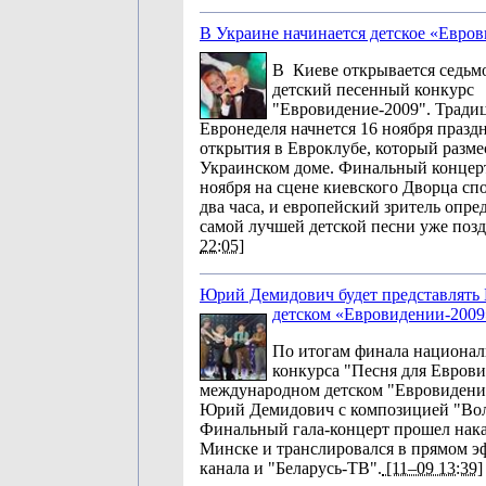
В Украине начинается детское «Евро
В Киеве открывается седь
детский песенный конкурс
"Евровидение-2009". Тради
Евронеделя начнется 16 ноября праз
открытия в Евроклубе, который разме
Украинском доме. Финальный концерт
ноября на сцене киевского Дворца сп
два часа, и европейский зритель опре
самой лучшей детской песни уже позд
22:05]
Юрий Демидович будет представлять 
детском «Евровидении-2009
По итогам финала национал
конкурса "Песня для Еврови
международном детском "Евровидени
Юрий Демидович с композицией "Во
Финальный гала-концерт прошел нака
Минске и транслировался в прямом э
канала и "Беларусь-ТВ".
[11–09 13:39]