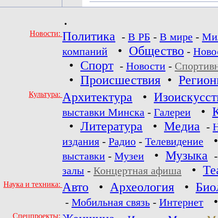
•
Новости:
Политика
-
В РБ
-
В мире
-
Ми
•
Общество
компаний
-
Ново
•
Спорт
-
Новости
-
Спортив
•
Происшествия
•
Регио
Культура:
Архитектура
•
Изоискусст
•
выставки Минска
-
Галереи
•
Литература
•
Медиа
-
издания
-
Радио
-
Телевидение
•
Музыка
выставки
-
Музеи
•
Те
залы
-
Концертная афиша
Наука и техника:
Авто
•
Археология
•
Био
-
Мобильная связь
-
Интернет
Спецпроекты: