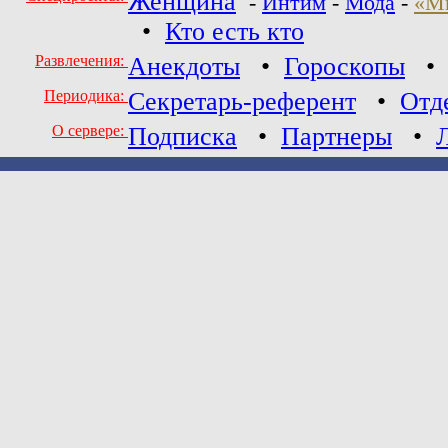
Женщина
-
Интим
-
Мода
-
«М
•
Кто есть кто
Развлечения:
Анекдоты
•
Гороскопы
Периодика:
Секретарь-референт
•
Отд
О сервере:
Подписка
•
Партнеры
•