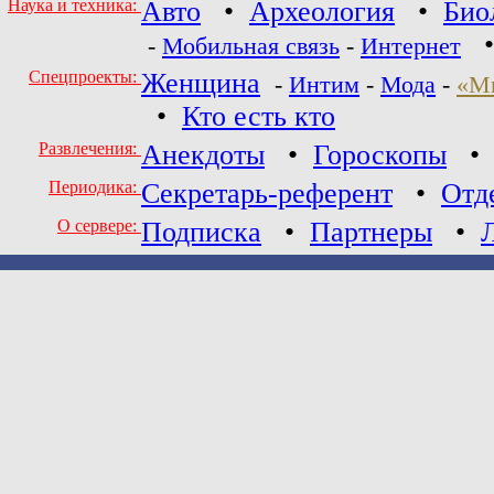
Наука и техника:
Авто
•
Археология
•
Био
-
Мобильная связь
-
Интернет
Спецпроекты:
Женщина
-
Интим
-
Мода
-
«М
•
Кто есть кто
Развлечения:
Анекдоты
•
Гороскопы
Периодика:
Секретарь-референт
•
Отд
О сервере:
Подписка
•
Партнеры
•