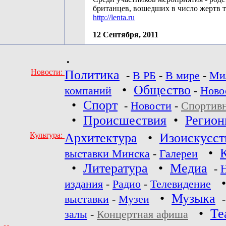
британцев, вошедших в число жертв т
http://lenta.ru
12 Сентября, 2011
•
Новости:
Политика
-
В РБ
-
В мире
-
Ми
•
Общество
компаний
-
Ново
•
Спорт
-
Новости
-
Спортив
•
Происшествия
•
Регио
Культура:
Архитектура
•
Изоискусст
•
выставки Минска
-
Галереи
•
Литература
•
Медиа
-
издания
-
Радио
-
Телевидение
•
Музыка
выставки
-
Музеи
•
Те
залы
-
Концертная афиша