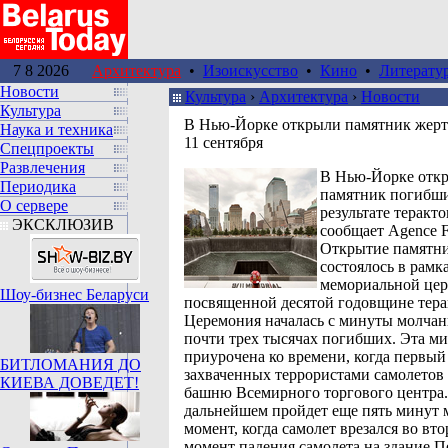
7 8 2026
Архитектура
•
Изоискусство
•
Кино
•
Литерату
Новости
Культура
›
Архитектура
›
Новости
Культура
В Нью-Йорке открыли памятник жерт
Наука и техника
11 сентября
Спецпроекты
Развлечения
В Нью-Йорке отк
Периодика
памятник погибш
О сервере
результате теракто
ЭКСКЛЮЗИВ
сообщает Agence Fr
Открытие памятн
состоялось в рамк
мемориальной цер
Шоу-бизнес Беларуси
посвященной десятой годовщине тера
Церемония началась с минуты молчани
почти трех тысячах погибших. Эта м
приурочена ко времени, когда первый
БИТЛОМАНИЯ ДО
захваченных террористами самолетов 
КИЕВА ДОВЕДЕТ!
башню Всемирного торгового центра.
дальнейшем пройдет еще пять минут м
момент, когда самолет врезался во вт
момент падения самолета на здание П