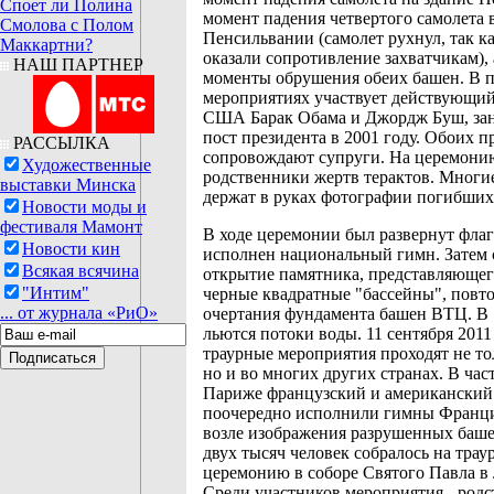
Споет ли Полина
момент падения четвертого самолета 
Смолова с Полом
Пенсильвании (самолет рухнул, так к
Маккартни?
оказали сопротивление захватчикам), 
НАШ ПАРТНЕР
моменты обрушения обеих башен. В 
мероприятиях участвует действующий
США Барак Обама и Джордж Буш, з
пост президента в 2001 году. Обоих п
РАССЫЛКА
сопровождают супруги. На церемон
Художественные
родственники жертв терактов. Многи
выставки Минска
держат в руках фотографии погибших
Новости моды и
фестиваля Мамонт
В ходе церемонии был развернут фл
Новости кин
исполнен национальный гимн. Затем 
Всякая всячина
открытие памятника, представляющег
"Интим"
черные квадратные "бассейны", пов
... от журнала «РиО»
очертания фундамента башен ВТЦ. В
льются потоки воды. 11 сентября 2011
траурные мероприятия проходят не т
но и во многих других странах. В час
Париже французский и американский
поочередно исполнили гимны Фран
возле изображения разрушенных баше
двух тысяч человек собралось на тра
церемонию в соборе Святого Павла в
Среди участников мероприятия - род