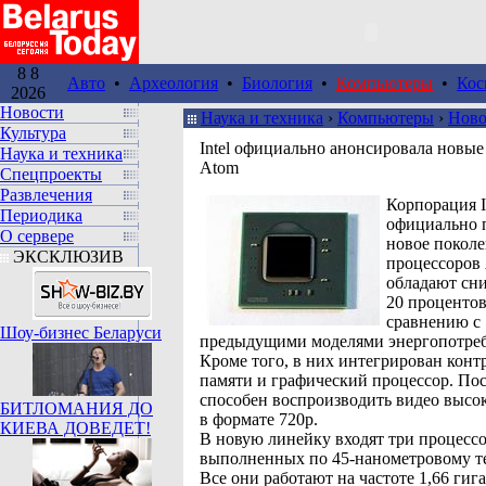
8 8
Авто
•
Археология
•
Биология
•
Компьютеры
•
Кос
2026
Новости
Наука и техника
›
Компьютеры
›
Ново
Культура
Intel официально анонсировала новы
Наука и техника
Atom
Спецпроекты
Развлечения
Корпорация I
Периодика
официально 
О сервере
новое покол
ЭКСКЛЮЗИВ
процессоров
обладают сн
20 процентов
сравнению с
Шоу-бизнес Беларуси
предыдущими моделями энергопотре
Кроме того, в них интегрирован конт
памяти и графический процессор. По
способен воспроизводить видео высо
БИТЛОМАНИЯ ДО
в формате 720p.
КИЕВА ДОВЕДЕТ!
В новую линейку входят три процессо
выполненных по 45-нанометровому те
Все они работают на частоте 1,66 гига