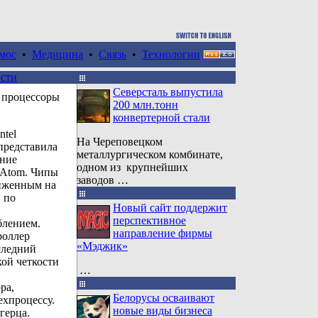
мос
•
Медицина
•
Связь
•
Технологии
сти
Северсталь выпустила
е процессоры
200 млн.тонн
конвертерной стали
ntel
На Череповецком
представила
металлургическом комбинате,
ение
одном из крупнейших
 Atom. Чипы
заводов …
иженным на
 по
Новый сайт поддержит
перспективное
блением.
направление фирмы
роллер
«Мэджик»
следний
кой четкости
…
ра,
Белорусы осваивают
хпроцессу.
новые виды бизнеса
герца.