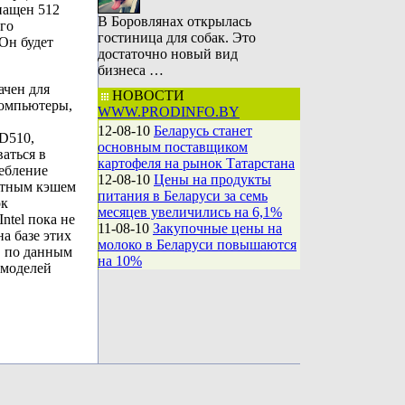
нащен 512
В Боровлянах открылась
его
гостиница для собак. Это
 Он будет
достаточно новый вид
бизнеса …
ачен для
НОВОСТИ
компьютеры,
WWW.PRODINFO.BY
12-08-10
Беларусь станет
 D510,
основным поставщиком
аться в
картофеля на рынок Татарстана
ребление
12-08-10
Цены на продукты
айтным кэшем
питания в Беларуси за семь
ок
месяцев увеличились на 6,1%
ntel пока не
11-08-10
Закупочные цены на
на базе этих
молоко в Беларуси повышаются
, по данным
на 10%
 моделей