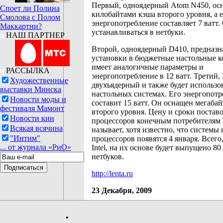
Первый, одноядерный Atom N450, ос
Споет ли Полина
килобайтами кэша второго уровня, а 
Смолова с Полом
энергопотребление составляет 7 ватт.
Маккартни?
устанавливаться в нетбуки.
НАШ ПАРТНЕР
Второй, одноядерный D410, предназн
установки в бюджетные настольные 
имеет аналогичные параметры и
РАССЫЛКА
энергопотребление в 12 ватт. Третий,
Художественные
двухъядерный и также будет использов
выставки Минска
настольных системах. Его энергопот
Новости моды и
составит 15 ватт. Он оснащен мегаб
фестиваля Мамонт
второго уровня. Цену и сроки постав
Новости кин
процессоров конечным потребителям I
Всякая всячина
называет, хотя известно, что системы 
"Интим"
процессоров появятся 4 января. Всего
... от журнала «РиО»
Intel, на их основе будет выпущено 80
нетбуков.
http://lenta.ru
23 Декабря, 2009
•