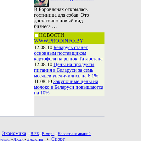
В Боровлянах открылась
гостиница для собак. Это
достаточно новый вид
бизнеса …
НОВОСТИ
WWW.PRODINFO.BY
12-08-10
Беларусь станет
основным поставщиком
картофеля на рынок Татарстана
12-08-10
Цены на продукты
питания в Беларуси за семь
месяцев увеличились на 6,1%
11-08-10
Закупочные цены на
молоко в Беларуси повышаются
на 10%
•
Экономика
-
В РБ
-
В мире
-
Новости компаний
•
Спорт
елигия
-
Люди
-
Экология