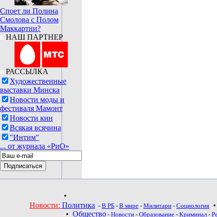
Споет ли Полина
Смолова с Полом
Маккартни?
НАШ ПАРТНЕР
РАССЫЛКА
Художественные
выставки Минска
Новости моды и
фестиваля Мамонт
Новости кин
Всякая всячина
"Интим"
... от журнала «РиО»
•
Новости:
Политика
-
В РБ
-
В мире
-
Милитари
-
Социология
•
Общество
-
Новости
-
Образование
-
Криминал
-
Р