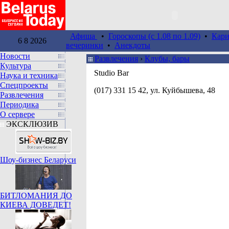
Афиша
•
Гороскопы (c 1.08 по 1.09)
•
Кари
6 8 2026
вечеринки
•
Анекдоты
Новости
Развлечения
›
Клубы, бары
Культура
Studio Bar
Наука и техника
Спецпроекты
(017) 331 15 42, ул. Куйбышева, 48
Развлечения
Периодика
О сервере
ЭКСКЛЮЗИВ
Шоу-бизнес Беларуси
БИТЛОМАНИЯ ДО
КИЕВА ДОВЕДЕТ!