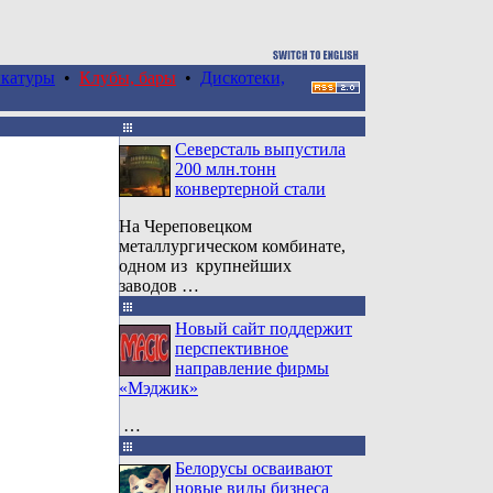
катуры
•
Клубы, бары
•
Дискотеки,
Северсталь выпустила
200 млн.тонн
конвертерной стали
На Череповецком
металлургическом комбинате,
одном из крупнейших
заводов …
Новый сайт поддержит
перспективное
направление фирмы
«Мэджик»
…
Белорусы осваивают
новые виды бизнеса