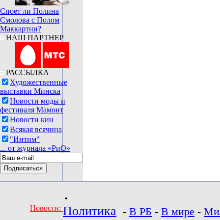
Споет ли Полина
Смолова с Полом
Маккартни?
НАШ ПАРТНЕР
РАССЫЛКА
Художественные
выставки Минска
Новости моды и
фестиваля Мамонт
Новости кин
Всякая всячина
"Интим"
... от журнала «РиО»
•
Новости:
Политика
-
В РБ
-
В мире
-
Ми