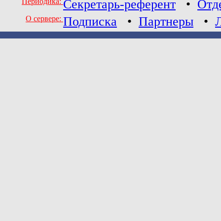
Периодика:
Секретарь-референт
•
Отд
О сервере:
Подписка
•
Партнеры
•