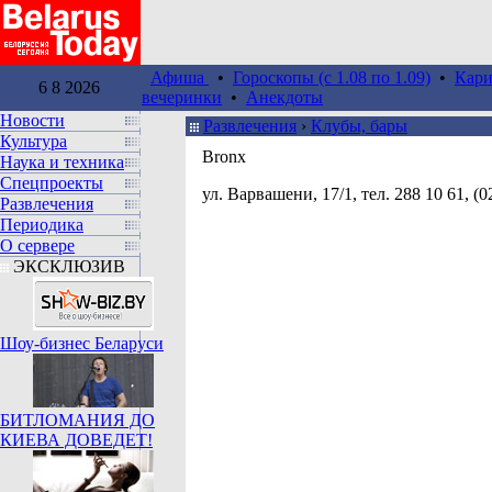
Афиша
•
Гороскопы (c 1.08 по 1.09)
•
Кари
6 8 2026
вечеринки
•
Анекдоты
Новости
Развлечения
›
Клубы, бары
Культура
Bronx
Наука и техника
Спецпроекты
ул. Варвашени, 17/1, тел. 288 10 61, (
Развлечения
Периодика
О сервере
ЭКСКЛЮЗИВ
Шоу-бизнес Беларуси
БИТЛОМАНИЯ ДО
КИЕВА ДОВЕДЕТ!