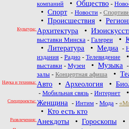
•
Общество
компаний
-
Ново
•
Спорт
-
Новости
-
Спортив
•
Происшествия
•
Регио
Культура:
Архитектура
•
Изоискусст
•
выставки Минска
-
Галереи
•
Литература
•
Медиа
-
издания
-
Радио
-
Телевидение
•
Музыка
выставки
-
Музеи
•
Те
залы
-
Концертная афиша
Наука и техника:
Авто
•
Археология
•
Био
-
Мобильная связь
-
Интернет
Спецпроекты:
Женщина
-
Интим
-
Мода
-
«М
•
Кто есть кто
Развлечения:
Анекдоты
•
Гороскопы