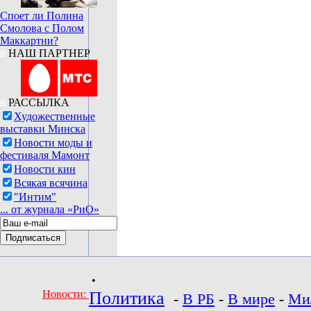
Споет ли Полина
Смолова с Полом
Маккартни?
НАШ ПАРТНЕР
РАССЫЛКА
Художественные
выставки Минска
Новости моды и
фестиваля Мамонт
Новости кин
Всякая всячина
"Интим"
... от журнала «РиО»
•
Новости:
Политика
-
В РБ
-
В мире
-
Ми