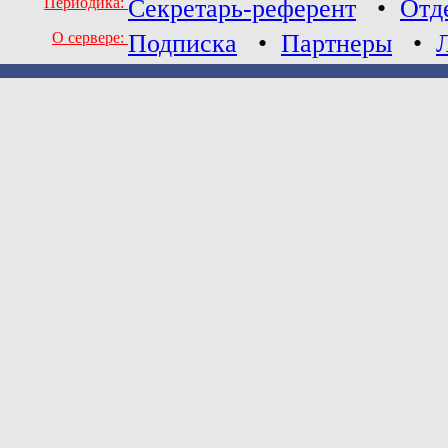
Периодика:
Секретарь-референт
•
Отд
О сервере:
Подписка
•
Партнеры
•