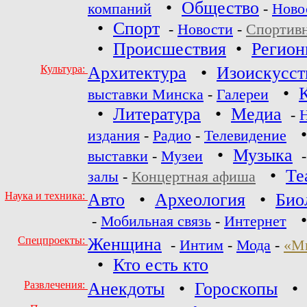
•
Общество
компаний
-
Ново
•
Спорт
-
Новости
-
Спортив
•
Происшествия
•
Регио
Культура:
Архитектура
•
Изоискусст
•
выставки Минска
-
Галереи
•
Литература
•
Медиа
-
издания
-
Радио
-
Телевидение
•
Музыка
выставки
-
Музеи
•
Те
залы
-
Концертная афиша
Наука и техника:
Авто
•
Археология
•
Био
-
Мобильная связь
-
Интернет
Спецпроекты:
Женщина
-
Интим
-
Мода
-
«М
•
Кто есть кто
Развлечения:
Анекдоты
•
Гороскопы