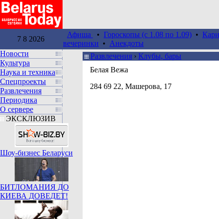
Афиша
•
Гороскопы (c 1.08 по 1.09)
•
Кари
7 8 2026
вечеринки
•
Анекдоты
Новости
Развлечения
›
Клубы, бары
Культура
Белая Вежа
Наука и техника
Спецпроекты
284 69 22, Машерова, 17
Развлечения
Периодика
О сервере
ЭКСКЛЮЗИВ
Шоу-бизнес Беларуси
БИТЛОМАНИЯ ДО
КИЕВА ДОВЕДЕТ!